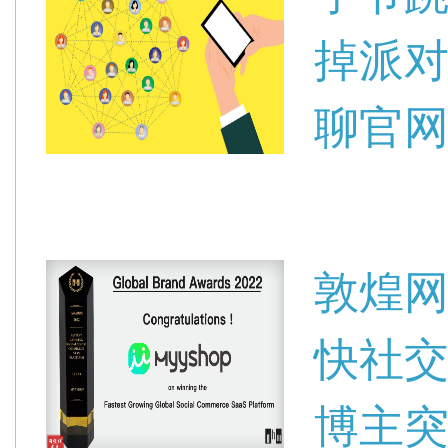
掉派对
聊官
敦煌网
快社交
博主突