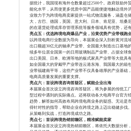
据统计，我国现有海外仓数量超过2500个。政府鼓励
能化水平，从而使更多优质中国产品能便捷地触达境外消
业致力于为跨境电商卖家提供一站式物流服务，涵盖仓
大，古巴、德国，英国、意大利、日本、肯尼亚、坦桑
的在退货处理或库存管理系统等服务领域具有优势，还有
亮点五：优选跨境电商爆品产业，沿黄优势产业带领跑
以跨境电商行业数据为导向，本届展会深入剖析黄河流域
出口额超30亿元的轴承产业带、全国最大制造出口基地
续多年位居全国第一的日用玻璃制品产业带、占据全球鱼
出口美国、日本、欧洲等地的板式家具产业带等大批具
如全国最大的穿戴甲产业带连云港东海、我国最大的箱
业带福建南平等，这些产业带不仅具备雄厚的产业基础
电商高质量发展的重要支撑。
亮点六：首设跨境咨询答疑区，赋能企业出海
本届展会首次设立跨境咨询答疑区，将为参展的传统工厂
型过程中遇到的实际痛点。还将联动各大电商平台官方
趋势，解答如何高效布局跨境电商业务的疑惑。无论是
得针对性的指导，帮助企业在跨境之路上迈出稳健步伐
从策略到实战，打造跨境成功之路。
亮点七：首设跨境热销前瞻区，精准赋能卖家
本届展会首次设立跨境热销前瞻区，将依托大数据分析