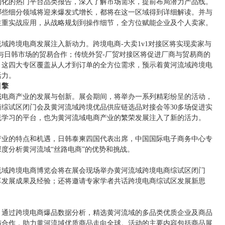
制化的热门平台品类报告，深入了解市场需求，提前布局潜力产品线。
哪些细分领域将迎来爆发式增长，都将在这一区域得到详细解读。并与
注重实战应用，从战略规划到操作细节，全方位赋能企业及个人卖家。
域跨境电商发展注入新动力。跨境电商-大卖1v1对接区将实现卖家与
与日韩市场的贸易合作；传统外贸-厂贸对接区将促进厂商与贸易商的
。这四大专区覆盖从人才到订单的全方位需求，预示着黄河流域跨境电
活力。
引擎
域电商产业的发展与创新。展会期间，将举办一系列精彩纷呈的活动，
商综试区闭门会及黄河流域跨境优品供应链选品对接会等30多场促进实
流学习的平台，也为黄河流域电商产业的繁荣发展注入了新的活力。
产业的特点和机遇，日韩泰柬四国代表出席，中国国际电子商务中心专
度分析黄河流域“丝路电商”的优势和挑战。
河流域跨境电商博览会将在展会现场举办黄河流域跨境电商综试区闭门
享发展成果及经验；还将邀请专家学者共话跨境电商综试区发展新思
，通过跨境电商爆品数据分析，精选黄河流域的多品类优质企业及商品
与合作，助力黄河流域优质商品走向全球。活动的主要内容包括商品展