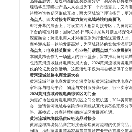
品爆品趋势。通过精准的品类数据分析，卖家将获得定
现场将呈现哪些产品未来会成为下一个市场宠儿，又有
跨境咨询答疑区形成互动，两大区域除了理论指导，更
亮点八、四大对接专区助力黄河流域跨境电商腾飞
即将开幕的展会上，将设立四大创新对接专区，为黄河流
平台的精准对接；国际贸易-日韩买手采购对接区将深化
深度融合；跨境电商人才对接区则为行业输送宝贵人才
商将迎来新一轮的发展高潮，为区域经济的繁荣增添新
亮点九：电商精英聚首，行业热门话题点燃产业发展新
本届黄跨会作为一场盛大的行业盛会，旨在推动黄河流
包括黄河流域丝路电商发展大会、2024黄河流域跨境电
效的论坛及会议活动。这些活动不仅为与会者提供了交
黄河流域丝路电商发展大会
黄河流域丝路电商发展大会深度剖析黄河流域跨境电商
家出席与电商平台、物流与支付服务商代表、行业卖家深
2024黄河流域跨境电商综试区闭门会
为更好地创造跨境电商综试区之间交流机遇，2024黄
会，邀请黄河流域各省跨境电商综试区代表莅临现场分
路、新模式，共商跨境电商综试区发展新机遇。
黄河流域跨境优品供应链选品对接会
黄河流域跨境优品商贸对接会聚焦黄河流域的优质商品
到场，推动跨境电商卖家与黄河流域产业带的直接交流