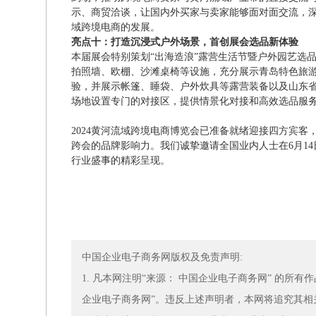
示、商贸洽谈，让国内外买家与卖家能够面对面交流，
域跨境电商的发展。
亮点十：打造沉浸式户外场景，首创展会选品新体验
本届展会特别策划“出海造浪”露营生活节暨户外园艺选
拍照墙、欧棚、沙滩桌椅等设施，充分展示青岛特色旅
验，并展示帐篷、睡袋、户外炊具等露营装备以及山东
场地设置专门的对接区，提供情景化对接和高效选品服
2024黄河流域跨境电商博览会已准备就绪迎接四方宾
跨会的品牌影响力。我们诚挚邀请全国业内人士在6月14
行业盛事的精彩呈现。
中国企业电子商务网版权及免责声明:
1. 凡本网注明“来源： 中国企业电子商务网” 的所
企业电子商务网”。违反上述声明者，本网将追究其相