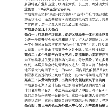
新疆特色产业带企业，联动京津冀、长三角、粤港澳大湾区
业集群，480余家企业报名参展。
本届黄跨会坚持“展览+跨境电商+产业带+节庆”的组
30余场活动，涵盖共建黄河流域丝路电商对话交流，共
丰富内容，进一步放大博览会溢出带动效应。
本届展会呈现十大亮点
亮点一：打造特色IP形象，促进区域经济一体化和全球
为进一步提升展会知名度和辨识度，扩大品牌影响力，本届
合了中华民族母亲河黄河的标志性“几字弯”元素，以及
人造型。此形象象征着黄跨会立足全球，追求科技创新
亮点二：多个头部平台首次亮相，新流量助力卖家开拓
为了给卖家提供更多新市场的渠道，分散风险，通过多
红利。本届黄跨会特别邀请首次进入中国来自荷兰和比利时排名
地区最大的电商平台之一的Noon、国内领先的新品首发
利亚家庭首选的线上购物平台之一的catch等跨境电商平
亮点三：
从黄河到世界，出海四小龙领航新兴平台共舞
本届展会汇聚了全球范围内众多知名和新锐的跨境平台，除了有
球知名跨境平台外，本届展会还迎来了中国出海平台AliExp
区的众多新兴跨境平台的参与。这些平台的加入使得整
的市场选择，卖家们根据自身需求或想开拓的市场，寻
亮点四：首设海外仓及海外展示中心馆，为中国商品铺