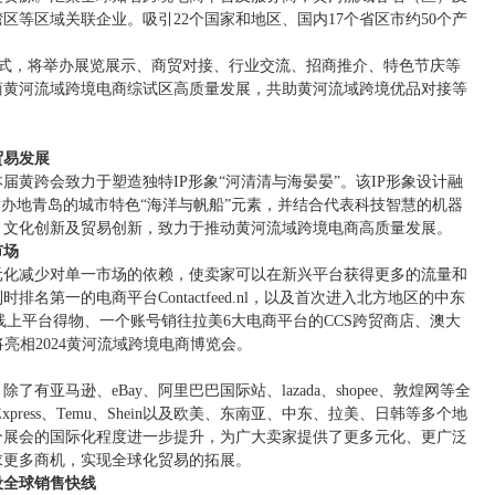
等区域关联企业。吸引22个国家和地区、国内17个省区市约50个产
织模式，将举办展览展示、商贸对接、行业交流、招商推介、特色节庆等
商黄河流域跨境电商综试区高质量发展，共助黄河流域跨境优品对接等
贸易发展
黄跨会致力于塑造独特IP形象“河清清与海晏晏”。该IP形象设计融
举办地青岛的城市特色“海洋与帆船”元素，并结合代表科技智慧的机器
、文化创新及贸易创新，致力于推动黄河流域跨境电商高质量发展。
市场
元化减少对单一市场的依赖，使卖家可以在新兴平台获得更多的流量和
第一的电商平台Contactfeed.nl，以及首次进入北方地区的中东
线上平台得物、一个账号销往拉美6大电商平台的CCS跨贸商店、澳大
将亮相2024黄河流域跨境电商博览会。
亚马逊、eBay、阿里巴巴国际站、lazada、shopee、敦煌网等全
ress、Temu、Shein以及欧美、东南亚、中东、拉美、日韩等多个地
个展会的国际化程度进一步提升，为广大卖家提供了更多元化、更广泛
求更多商机，实现全球化贸易的拓展。
设全球销售快线