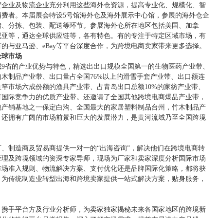
外贸企业及物流企业充分利用这些海外仓资源，提高专业化、规模化、智
费者。本届展会特设5号馆海外仓及海外展示中心馆，参展的海外仓企
储、分拣、包装、配送等环节。参展海外仓所在地区包括美国、加拿
尼亚等，通达全球供应链等，各有特色。有的专注于特定区域市场，有
的与亚马逊、eBay等平台深度合作，为跨境电商卖家带来更多选择。
全球市场
9省的产业优势与特色，精选出出口规模全国第一的生物医药产业带、
的木制品产业带、出口量占全国76%以上的滑雪手套产业带、出口额连
竿市场六成份额的渔具产业带、占青岛出口总额10%的家纺产业带、
有国际竞争力的优质产业带。还邀请了全国其他跨境电商爆品产业带，
包产销基地之一保定白沟、全国最大的家居塑料制品台州，竹木制品产
，还拥有广阔的市场前景和巨大的发展潜力，是黄河流域乃至全国跨境
、制造商及贸易商提供一对一的“出海咨询”，解决他们在跨境电商转
经理及跨境领域的资深专家导师，现场为厂家和卖家深度分析国际市场
市场准入规则、物流解决方案、支付优化还是品牌国际化策略，都将获
。为传统制造业转型出海和跨境卖家提供一站式解决方案，贴身服务，
，携手平台方及行业分析师，为卖家独家揭秘未来各国家地区的跨境新