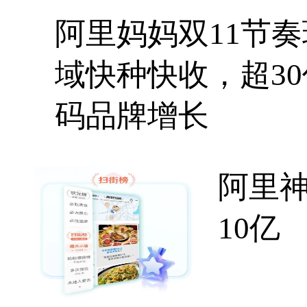
阿里妈妈双11节
域快种快收，超3
码品牌增长
阿里
10亿