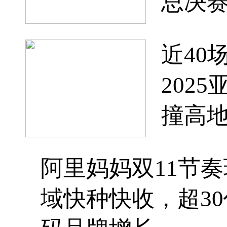
总决
近40
202
撞高
阿里妈妈双11节
域快种快收，超3