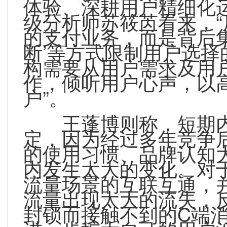
体验、深耕用户精细化
级分析师苏筱芮看来，
的支付业务，而是背后
断’等方式限制用户选
构需要从用户需求及用
作，倾听用户心声，以
户”。
王蓬博则称，短期
定，因为经过多年竞争
的使用习惯、品牌认知
内发生太大的变化。对
流量场景的互联互通，
流量出现太大的流失，
封锁而接触不到的C端