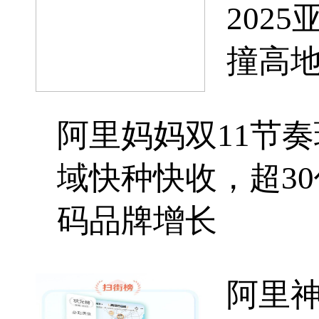
202
撞高
阿里妈妈双11节
域快种快收，超3
码品牌增长
阿里