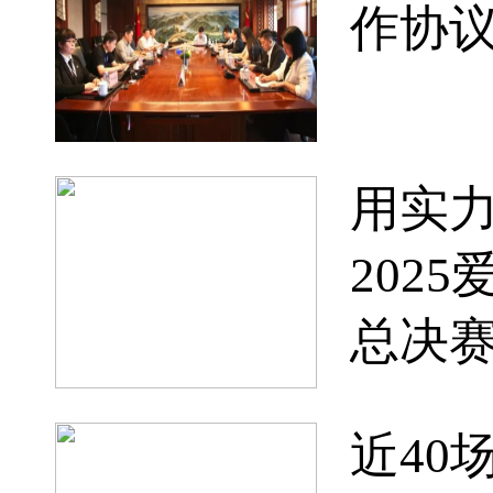
作协
用实
202
总决
近40