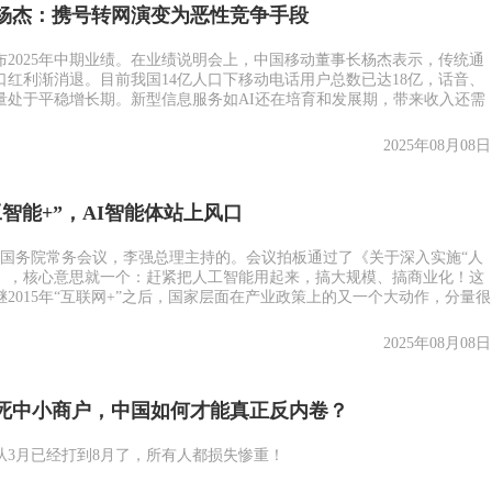
杨杰：携号转网演变为恶性竞争手段
布2025年中期业绩。在业绩说明会上，中国移动董事长杨杰表示，传统通
口红利渐消退。目前我国14亿人口下移动电话用户总数已达18亿，话音、
量处于平稳增长期。新型信息服务如AI还在培育和发展期，带来收入还需
2025年08月08日
智能+”，AI智能体站上风口
要的国务院常务会议，李强总理主持的。会议拍板通过了《关于深入实施“人
见》，核心意思就一个：赶紧把人工智能用起来，搞大规模、搞商业化！这
2015年“互联网+”之后，国家层面在产业政策上的又一个大动作，分量很
2025年08月08日
死中小商户，中国如何才能真正反内卷？
从3月已经打到8月了，所有人都损失惨重！