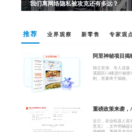
多远？
推荐
业界观察
新零售
专家观
阿里神秘项目揭
独立安保、专人送饭
溪园区C4楼进行秘
刚，答案终于揭晓。
重磅政策来袭，
近日，农业机器人迎来
意见》，文件明确提
持种植、养殖等农业