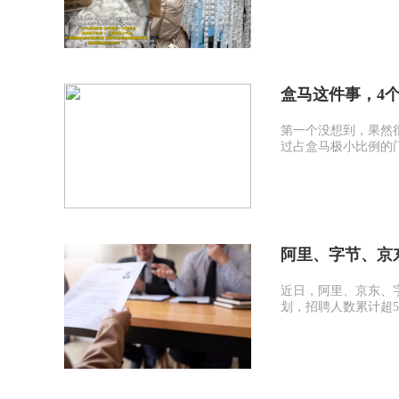
盒马这件事，4
第一个没想到，果然
过占盒马极小比例的
阿里、字节、京
近日，阿里、京东、
划，招聘人数累计超5