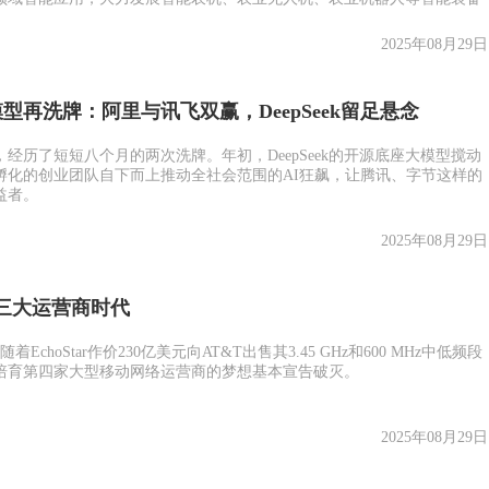
2025年08月29日
型再洗牌：阿里与讯飞双赢，DeepSeek留足悬念
场，经历了短短八个月的两次洗牌。年初，DeepSeek的开源底座大模型搅动
孵化的创业团队自下而上推动全社会范围的AI狂飙，让腾讯、字节这样的
益者。
2025年08月29日
三大运营商时代
EchoStar作价230亿美元向AT&T出售其3.45 GHz和600 MHz中低频段
培育第四家大型移动网络运营商的梦想基本宣告破灭。
2025年08月29日