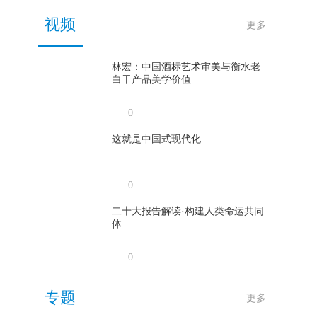
围？
视频
更多
2025年08月29日
人工智能+让大模型再洗牌：阿里与讯
林宏：中国酒标艺术审美与衡水老
飞双赢，DeepSeek留足悬念
白干产品美学价值
2025年08月29日
0
深度｜美国重回三大运营商时代
这就是中国式现代化
2025年08月29日
0
二十大报告解读·构建人类命运共同
体
0
专题
更多