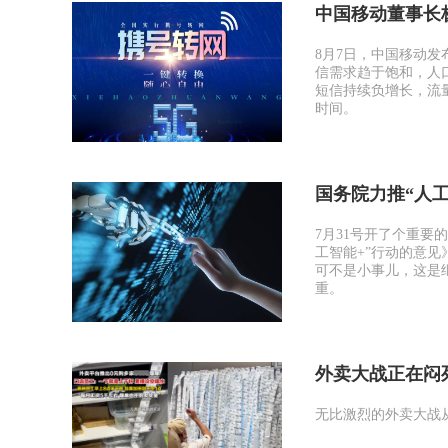
中国移动董事长
8月7日，中国移动发
信需求趋于饱和，人
短信持续负增长，流
时间。
国务院力推“人工
7月31号开了个重
工智能+”行动的意
可不是小事儿，这是继
重。
外卖大战正在闷
无比激烈的外卖大战