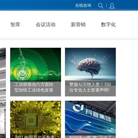
在线咨询
|
智库
会议活动
新营销
数字化
工信部推动六方面转
警惕AI灭绝人类！350
型加快工业绿色发展
位专业人士签署声明​!
2023 中国芯片开发者
轮到张一鸣“救”万达了