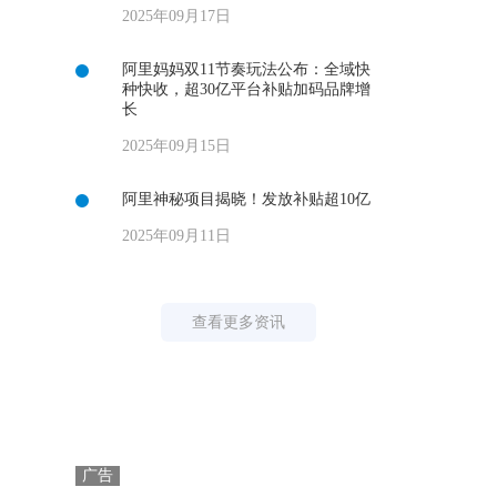
2025年09月17日
阿里妈妈双11节奏玩法公布：全域快
种快收，超30亿平台补贴加码品牌增
长
2025年09月15日
阿里神秘项目揭晓！发放补贴超10亿
2025年09月11日
2026年蓝牙亚洲大会定档深圳
查看更多资讯
2025年09月11日
领跑智能营销！百度智能云客悦、数
字员工再获沙利文三项大奖
2025年09月05日
广告
重磅政策来袭，AI+农业机器人有望突